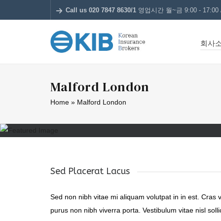
Call us 020 7847 8630/1
영업시간 월~금 9:00 - 17:00 /
회사
Malford London
Home
»
Malford London
Sed Placerat Lacus
Sed non nibh vitae mi aliquam volutpat in in est. Cras
purus non nibh viverra porta. Vestibulum vitae nisl sol