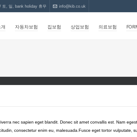
 토, 일, bank holiday 휴무
info@kib.co.uk
소개
자동차보험
집보험
상업보험
의료보험
FOR
 viverra nec sapien eget blandit. Donec sit amet convallis est. Nam ege
licitudin, consectetur enim eu, malesuada.Fusce eget tortor vulputate, s